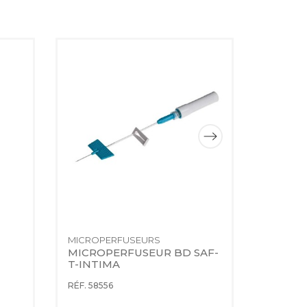
MICROPERFUSEURS
GANTS N
MICROPERFUSEUR BD SAF-
GANT V
T-INTIMA
POUDR
RÉF. 58556
RÉF. 144