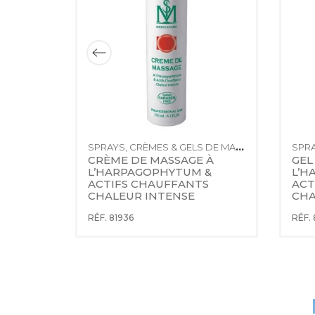
SPRAYS, CRÈMES & GELS DE MASSAGE - EFFET CHAUD
SPRAYS, CRÈMES & GELS DE MASSAGE - EFFET CHAUD
ERMO-
CRÈME DE MASSAGE À 
GEL
 
L’HARPAGOPHYTUM & 
L’H
S 
ACTIFS CHAUFFANTS 
ACT
CHALEUR INTENSE
CHA
RÉF. 81936
RÉF.