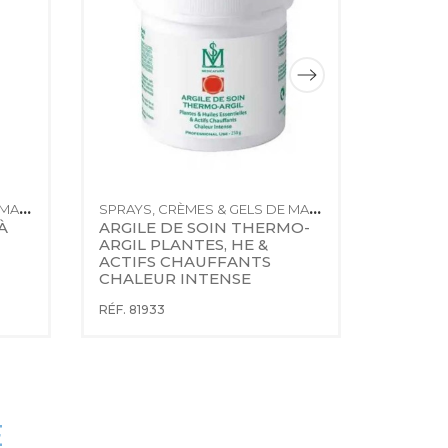
SPRAYS, CRÈMES & GELS DE MASSAGE - EFFET CHAUD
SPRAYS, CRÈMES & GELS DE MASSAGE - EFFET CHAUD
À 
ARGILE DE SOIN THERMO-
CRÈME 
ARGIL PLANTES, HE & 
L’HAR
ACTIFS CHAUFFANTS 
ACTIFS
CHALEUR INTENSE
CHALE
RÉF. 81933
RÉF. 8193
E