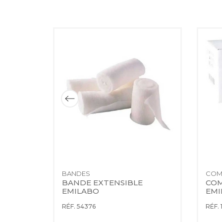
BANDES
COM
TISSE 
BANDE EXTENSIBLE 
COM
ABO
EMILABO
EMI
RÉF. 54376
RÉF. 