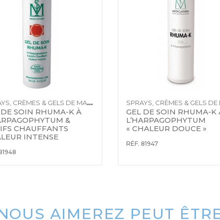
SPRAYS, CRÈMES & GELS DE MASSAGE - EFFET CHAUD
 DE SOIN RHUMA-K À 
GEL DE SOIN RHUMA-K 
ARPAGOPHYTUM & 
L’HARPAGOPHYTUM  
IFS CHAUFFANTS 
« CHALEUR DOUCE »
LEUR INTENSE
RÉF. 81947
 81948
NOUS AIMEREZ PEUT ÊTR