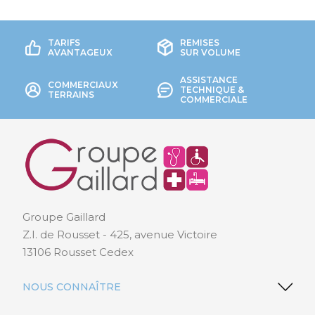
TARIFS
REMISES
AVANTAGEUX
SUR VOLUME
ASSISTANCE
COMMERCIAUX
TECHNIQUE &
TERRAINS
COMMERCIALE
Groupe Gaillard
Z.I. de Rousset - 425, avenue Victoire
13106 Rousset Cedex
NOUS CONNAÎTRE