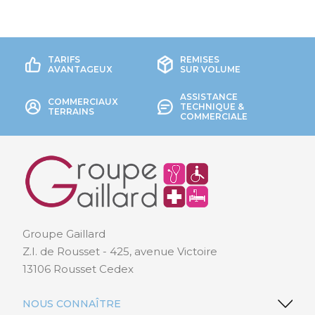
TARIFS
REMISES
AVANTAGEUX
SUR VOLUME
ASSISTANCE
COMMERCIAUX
TECHNIQUE &
TERRAINS
COMMERCIALE
Groupe Gaillard
Z.I. de Rousset - 425, avenue Victoire
13106 Rousset Cedex
NOUS CONNAÎTRE