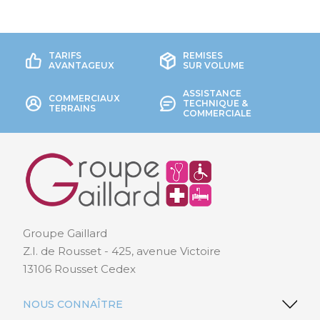
TARIFS
REMISES
AVANTAGEUX
SUR VOLUME
ASSISTANCE
COMMERCIAUX
TECHNIQUE &
TERRAINS
COMMERCIALE
Groupe Gaillard
Z.I. de Rousset - 425, avenue Victoire
13106 Rousset Cedex
NOUS CONNAÎTRE