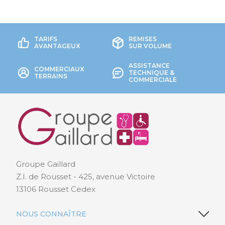
TARIFS
REMISES
AVANTAGEUX
SUR VOLUME
ASSISTANCE
COMMERCIAUX
TECHNIQUE &
TERRAINS
COMMERCIALE
Groupe Gaillard
Z.I. de Rousset - 425, avenue Victoire
13106 Rousset Cedex
NOUS CONNAÎTRE