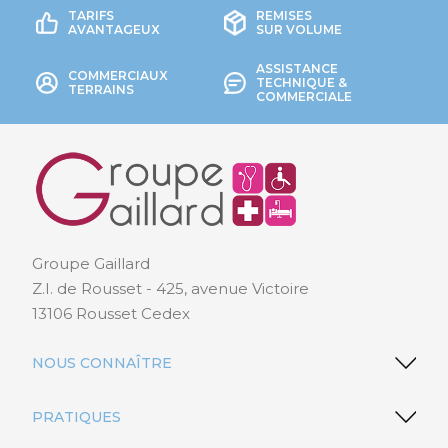
TARIFS
REMISES
AVANTAGEUX
SUR VOLUME
ASSISTANCE
COMMERCIAUX
TECHNIQUE &
TERRAINS
COMMERCIALE
Groupe Gaillard
Z.I. de Rousset - 425, avenue Victoire
13106 Rousset Cedex
NOUS CONNAÎTRE
PRATIQUES