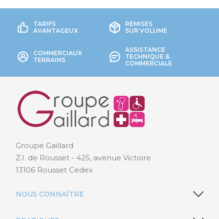
TARIFS
REMISES
AVANTAGEUX
SUR VOLUME
ASSISTANCE
COMMERCIAUX
TECHNIQUE &
TERRAINS
COMMERCIALE
Groupe Gaillard
Z.I. de Rousset - 425, avenue Victoire
13106 Rousset Cedex
NOUS CONNAÎTRE