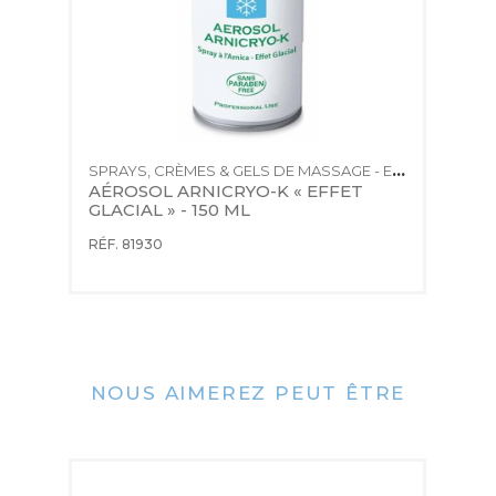
SPRAYS, CRÈMES & GELS DE MASSAGE - EFFET FROID
SPRAYS, CRÈMES & GELS DE MASSAGE - EFFET FROID
 
AÉROSOL ARNICRYO-K « EFFET 
C
GLACIAL » - 150 ML
M
-
RÉF. 81930
RÉ
NOUS AIMEREZ PEUT ÊTRE