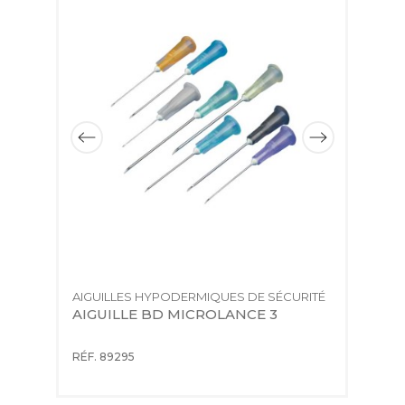
É
AIGUILLES HYPODERMIQUES DE SÉCURITÉ
S
S
AIGUILLE BD MICROLANCE 3
B
RÉF. 89295
RÉ