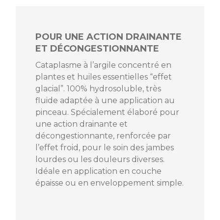
POUR UNE ACTION DRAINANTE
ET DÉCONGESTIONNANTE
Cataplasme à l’argile concentré en
plantes et huiles essentielles “effet
glacial”. 100% hydrosoluble, très
fluide adaptée à une application au
Référence
81932_U
pinceau. Spécialement élaboré pour
une action drainante et
EAN13
3700225630040
décongestionnante, renforcée par
l’effet froid, pour le soin des jambes
MPN
03CAF01
lourdes ou les douleurs diverses.
Idéale en application en couche
épaisse ou en enveloppement simple.