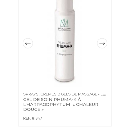
SPRAYS, CRÈMES & GELS DE MASSAGE - EFFET CHAUD
SPRAYS, CRÈMES & GELS DE MASSAGE - EFFET CHAUD
GEL DE SOIN RHUMA-K À 
A
L’HARPAGOPHYTUM  « CHALEUR 
P
DOUCE »
C
RÉF. 81947
RÉ