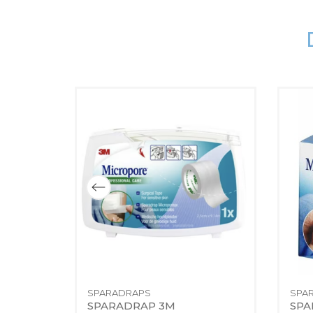
SPARADRAPS
SPA
E 
SPARADRAP 3M 
SPA