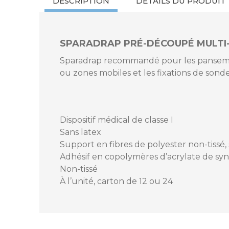
DESCRIPTION
DÉTAILS DU PRODUIT
SPARADRAP PRÉ-DÉCOUPÉ MULTI-
Sparadrap recommandé pour les pansement
ou zones mobiles et les fixations de son
Référence
11949_C12
Dispositif médical de classe I
Sans latex
MPN
Support en fibres de polyester non-tissé, 
Adhésif en copolymères d’acrylate de syn
Non-tissé
À l’unité, carton de 12 ou 24