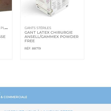
TRAITEMENT CLASSIQUE DES PLAIES
GANTS STÉRILES
GANT LATEX CHIRURGIE 
AIGUIL
SE 
ANSELL/GAMMEX POWDER 
3
FREE
RÉF. 892
RÉF. 88719
E
 & COMMERCIALE