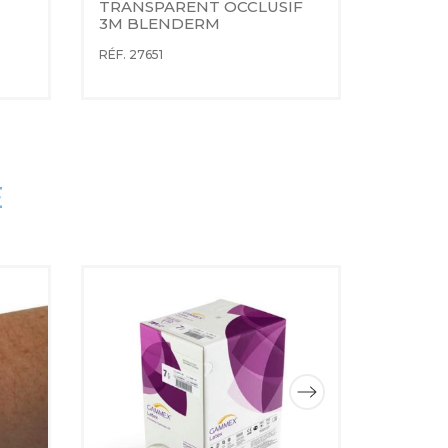
TRANSPARENT OCCLUSIF 
MICRO
3M BLENDERM
TRANS
RÉF. 27651
RÉF. 120
E