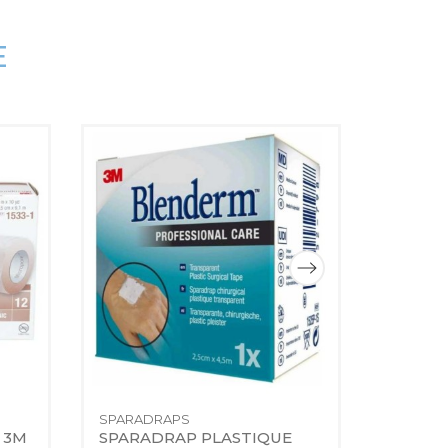
E
SPARADRAPS
SPARAD
 3M 
SPARADRAP PLASTIQUE 
SPARA