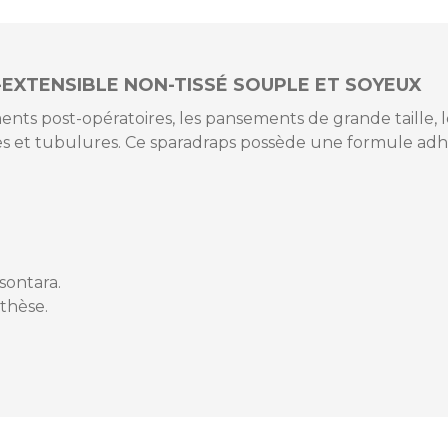
EXTENSIBLE NON-TISSÉ SOUPLE ET SOYEUX
s post-opératoires, les pansements de grande taille, l
des et tubulures. Ce sparadraps possède une formule ad
2991/2
sontara.
thèse.