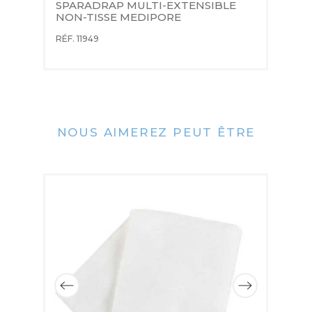
SPARADRAP MULTI-EXTENSIBLE 
S
NON-TISSE MEDIPORE
M
RÉF. 11949
RÉ
NOUS AIMEREZ PEUT ÊTRE