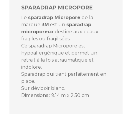
SPARADRAP MICROPORE
Le
sparadrap Micropore
de la
marque
3M
est un
sparadrap
microporeux
destine aux peaux
fragiles ou fragilisées.
Ce sparadrap Micropore est
Référence
47660_C48
hypoallergénique et permet un
retrait à la fois atraumatique et
ISBN
1
indolore.
Sparadrap qui tient parfaitement en
MPN
MICDEV25
place.
Sur dévidoir blanc.
Dimensions : 9.14 m x 2.50 cm