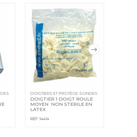
NDES
DOIGTIERS ET PROTÈGE-SONDES
DOIGTIE
DOIGTIER 1 DOIGT ROULE 
PROTE
UE
MOYEN  NON STERILE EN 
STERIL
LATEX
RÉF. 465
RÉF. 14414