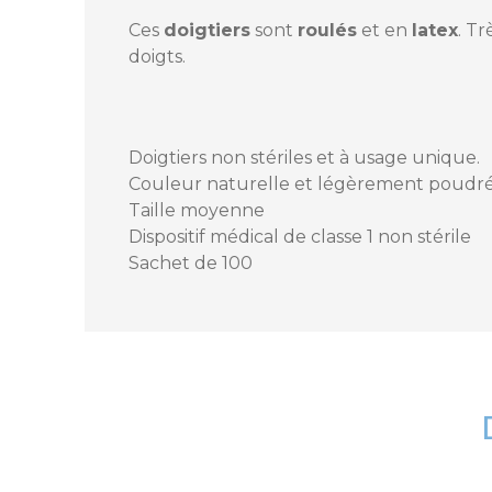
Ces
doigtiers
sont
roulés
et en
latex
. T
doigts.
Référence
14413_C10000
Doigtiers non stériles et à usage unique.
Couleur naturelle et légèrement poudr
MPN
Taille moyenne
Dispositif médical de classe 1 non stérile
Sachet de 100