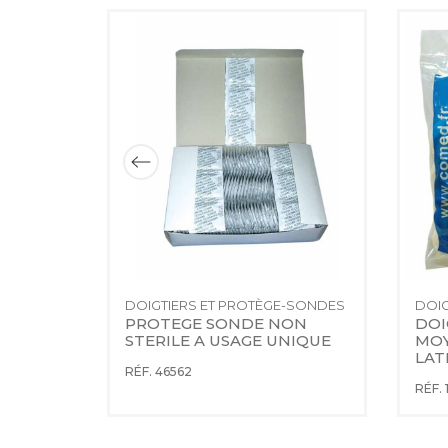
-SONDES
DOIGTIERS ET PROTÈGE-SONDES
DOIG
OULE 
PROTEGE SONDE NON 
DOI
E EN 
STERILE A USAGE UNIQUE
MOY
LAT
RÉF. 46562
RÉF. 