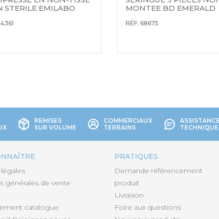
 STERILE EMILABO
MONTEE BD EMERALD
14361
RÉF. 68675
REMISES
COMMERCIAUX
ASSISTANC
UX
SUR VOLUME
TERRAINS
TECHNIQUE
ONNAÎTRE
PRATIQUES
légales
Demande référencement
s générales de vente
produit
Livraison
gement catalogue
Foire aux questions