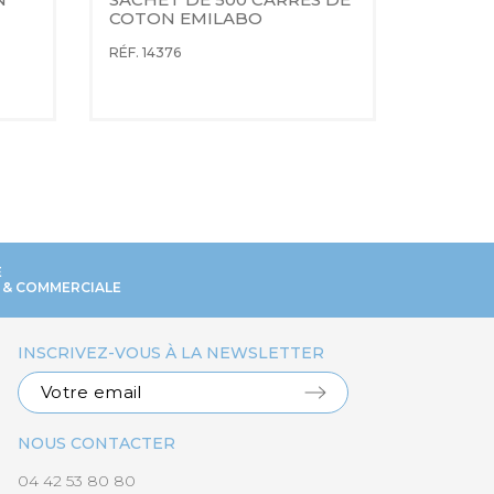
COTON EMILABO
SANG 
RÉF. 14376
RÉF. 1463
E
 & COMMERCIALE
INSCRIVEZ-VOUS À LA NEWSLETTER
NOUS CONTACTER
04 42 53 80 80