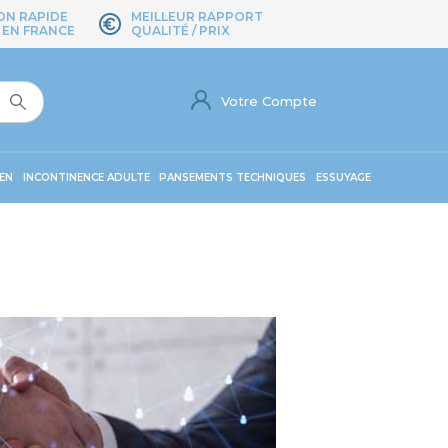
ON RAPIDE
MEILLEUR RAPPORT
 EN FRANCE
QUALITÉ / PRIX
Votre Compte
EN
INCONTINENCE ADULTE
PANSEMENTS TECHNIQUES
ESSUYAGE