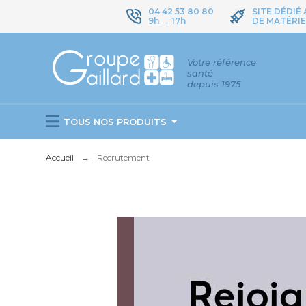
04 42 53 80 80
SITE DÉDIÉ
9h → 17h
DE MATÉRIE
Votre référence
santé
depuis 1975
TOUS NOS PRODUITS
Accueil
Recrutement