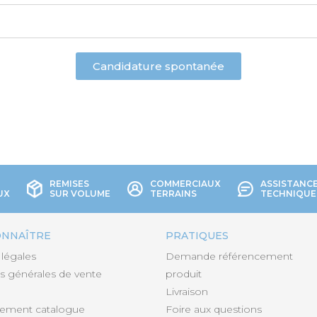
Candidature spontanée
REMISES
COMMERCIAUX
ASSISTANC
UX
SUR VOLUME
TERRAINS
TECHNIQUE
ONNAÎTRE
PRATIQUES
légales
Demande référencement
s générales de vente
produit
Livraison
gement catalogue
Foire aux questions