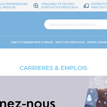
 AUX REVENDEURS
TRAÇABILITÉ DE NOS
EXPÉDITI
L MÉDICAL
DISPOSITIFS MÉDICAUX
PARTOUT
GANTS D'EXAMEN NON STÉRILES
INJECTION PERFUSION
DRAPS D’EXAM
CARRIERES & EMPLOIS