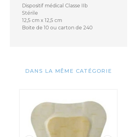
Référence
79886_B10
Dispositif médical Classe IIb
Stérile
12,5 cm x 12,5 cm
EAN13
5708932553070
Boite de 10 ou carton de 240
ISBN
1
MPN
334453
DANS LA MÊME CATÉGORIE