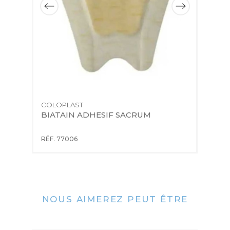
COLOPLAST
C
BIATAIN ADHESIF SACRUM
B
RÉF. 77006
RÉ
NOUS AIMEREZ PEUT ÊTRE